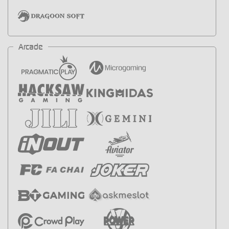
Arcade