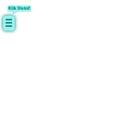
Klik Disini!