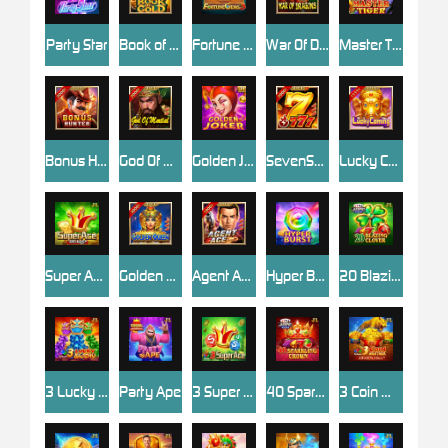
Party Star
Book of Gold
Fortune Gems 3
War Of Dragons
Master Tiger
Bonus Hunter
God Of Martial
Golden Joker
SevenSevenSeven
Lucky Coming
Super Ace Deluxe
Golden Queen
Agent Ace
Hyper Burst
20 Blazing Clover
3 Lucky Baozhu
Party Ape
3 Super Ace
40 Sparkling Crown
3 Coin Wild Tiger