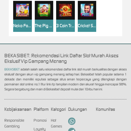
Neko Fortune
The Pig House
3 Coin Treasures
Cricket Sah 75
BEKASIBET: Rekomendasi Link Daftar Slot Murah Akses
Ekslusif Vip Gampang Menang
BEKASIBET
adalah salah satu rekomendasi daftar link slot murah berkualitas dengan akses
ekslusif dengan akun vip gampang menang setiap hari. Bekasibet telah popular selama 1
dekade dan memiliki reputasi sebagai situs aman terpercaya yang dilengkapi dengan
permainan slot online no.1 fitur link rtp tampilan modern dan akurat hingga mencapai 98%.
Segera bergabung dan main di Bekasibet deposit mulai dari 10ribu hari ini.
Kebijaksanaan
Platform
Kategori
Dukungan
Komunitas
Responsible
Promosi
Hot
Gambling
Games
Loyalty