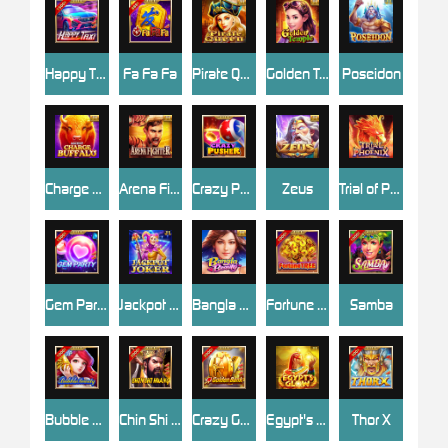
Happy Taxi
Fa Fa Fa
Pirate Queen
Golden Temple
Poseidon
Charge Buffalo Ascent
Arena Fighter
Crazy Pusher
Zeus
Trial of Phoenix
Gem Party
Jackpot Joker
Bangla Beauty
Fortune Tree
Samba
Bubble Beauty
Chin Shi Huang
Crazy Golden Bank
Egypt's Glow
Thor X