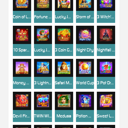
Coin of Lightning
Fortune Gems Legend
Lucky Jaguar 500
Storm of Seth 2
3 Witch's Lamp
10 Sparkling Crown
Lucky Jaguar 2
3 Coin Golden OX
Night City
Nightfall Hunting
Money Pot
3 Lightning Blitz
Safari Mystery
World Cup
3 Pot Dragons
Devil Fire 2
TWIN WINS
Medusa
Potion Wizard
Sweet Land