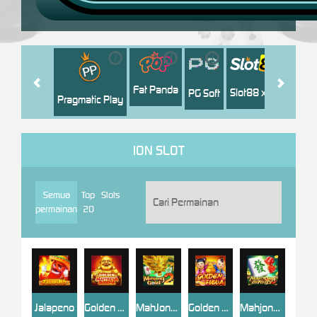
i
i
i
i
i
Facha
Fat Panda
Slot88 x PP
PG Soft
Pragmatic Play
ION SLOT
Semua
Top
Slots
permainan
20
Jalapeno
Golden Maitreya Buddha
MahJong Gold 2
Golden Fuwa
Mahjong Infinity