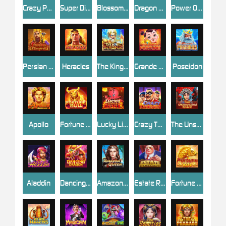
Crazy Penguin
Super Diamond
Blossom of Fortune
Dragon Gate
Power Of Thor
Persian Empire
Heracles
The King Of Olympus
Grande Fortune
Poseidon
Apollo
Fortune Bull
Lucky Little Devil
Crazy Thieves
The Unsurpassed Grace
Aladdin
Dancing Dragon
Amazon Queen
Estate Rich Man
Fortune Koi