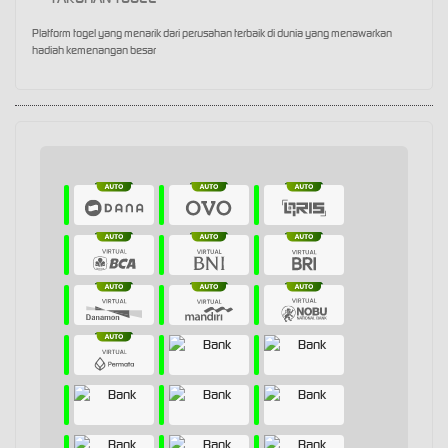
Platform togel yang menarik dari perusahan terbaik di dunia yang menawarkan
hadiah kemenangan besar