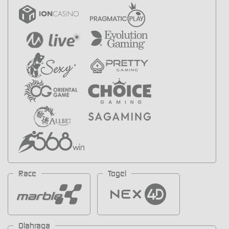
Race
Togel
Olahraga