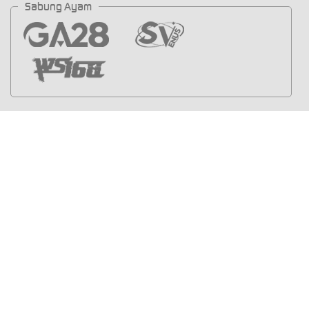
Sabung Ayam