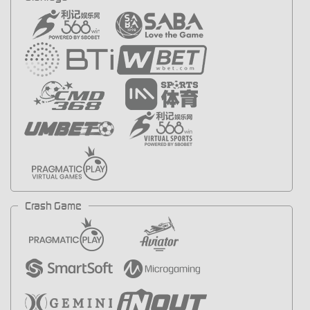
Crash Game