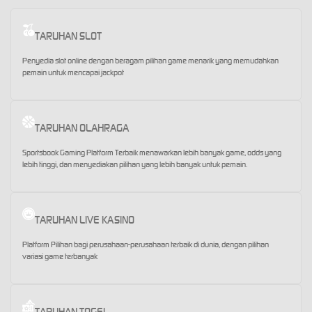
TARUHAN SLOT
Penyedia slot online dengan beragam pilihan game menarik yang memudahkan
pemain untuk mencapai jackpot
TARUHAN OLAHRAGA
Sportsbook Gaming Platform Terbaik menawarkan lebih banyak game, odds yang
lebih tinggi, dan menyediakan pilihan yang lebih banyak untuk pemain.
TARUHAN LIVE KASINO
Platform Pilihan bagi perusahaan-perusahaan terbaik di dunia, dengan pilihan
variasi game terbanyak
TARUHAN TOGEL