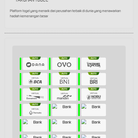
Platform togel yang menarik dari perusahan terbaik di dunia yang menawarkan
hadiah kemenangan besar