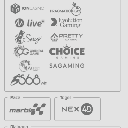
Race
Togel
Olahraga