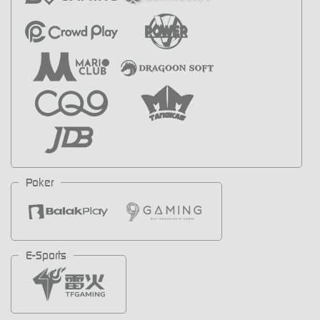
Poker
E-Sports