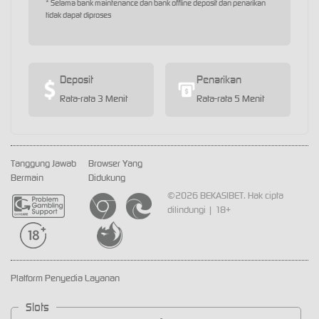
* Selama bank maintenance dan bank offline deposit dan penarikan
tidak dapat diproses
Deposit
Penarikan
Rata-rata 3 Menit
Rata-rata 5 Menit
Tanggung Jawab
Browser Yang
Bermain
Didukung
©2026 BEKASIBET. Hak cipta
dilindungi | 18+
Platform Penyedia Layanan
Slots