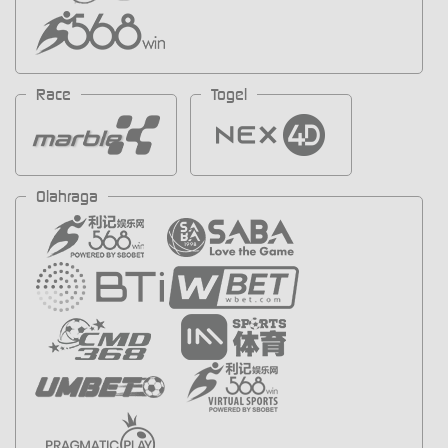
Race
Togel
Olahraga