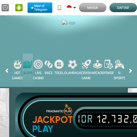
Main di
MASUK
DAFTAR
Telegram
SELAMAT KEPADA
tu*****m Berhasil Withdraw Sebesar Rp 12.500.000
HOT
SLOTS
LIVE
RACE
TOGEL
OLAHRAGA
CRASH
ARCADE
POKER
E-
SABUN
GAMES
CASINO
GAME
SPORTS
AYAM
IDR
12,732,
JACKPOT
PLAY