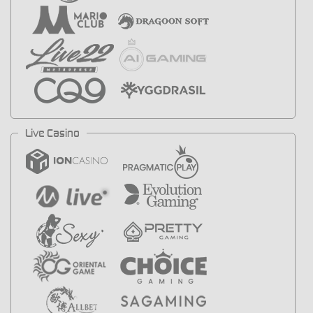
Live Casino