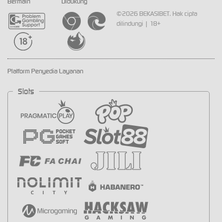
Bermain
Didukung
©2026 BEKASIBET. Hak cipta
dilindungi | 18+
Platform Penyedia Layanan
Slots