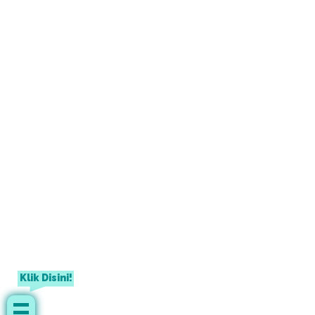
Klik Disini!