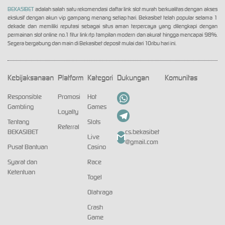
BEKASIBET
adalah salah satu rekomendasi daftar link slot murah berkualitas dengan akses
ekslusif dengan akun vip gampang menang setiap hari. Bekasibet telah popular selama 1
dekade dan memiliki reputasi sebagai situs aman terpercaya yang dilengkapi dengan
permainan slot online no.1 fitur link rtp tampilan modern dan akurat hingga mencapai 98%.
Segera bergabung dan main di Bekasibet deposit mulai dari 10ribu hari ini.
Kebijaksanaan
Platform
Kategori
Dukungan
Komunitas
Responsible
Promosi
Hot
Gambling
Games
Loyalty
Tentang
Slots
Referral
BEKASIBET
cs.bekasibet
Live
@gmail.com
Pusat Bantuan
Casino
Syarat dan
Race
Ketentuan
Togel
Olahraga
Crash
Game