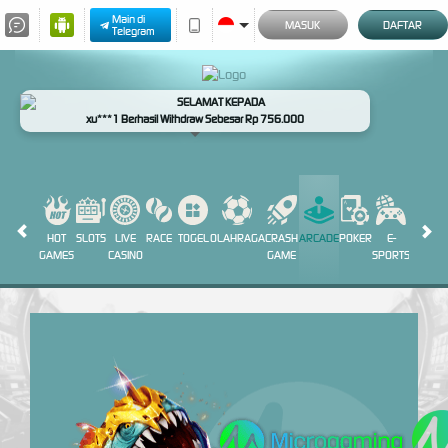
Main di
MASUK
DAFTAR
Telegram
SELAMAT KEPADA
xu***1 Berhasil Withdraw Sebesar Rp 756.000
HOT
SLOTS
LIVE
RACE
TOGEL
OLAHRAGA
CRASH
ARCADE
POKER
E-
SABUN
GAMES
CASINO
GAME
SPORTS
AYAM