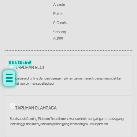
Arcade
Poker
E-Sports
Sabung
Ayam
Klik Disini!
TARUHAN SLOT
Penyedia slot online dengan beragam pilihan game menarik yang memudahkan
pemain untuk mencapai jackpot
TARUHAN OLAHRAGA
Sportsbook Gaming Platform Terbaik menawarkan lebih banyak game, odds yang
lebih tinggi, dan menyediakan pilihan yang lebih banyak untuk pemain.