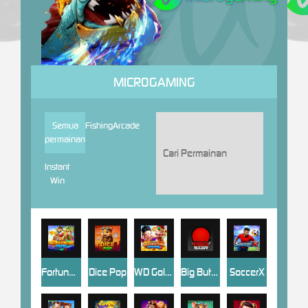
MICROGAMING
Semua
Fishing
Arcade
permainan
Instant
Win
Fortune Fishing
Dice Pop
WD Golden Fuwa Fishing
Big Button Bash
SoccerX