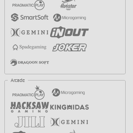
Arcade