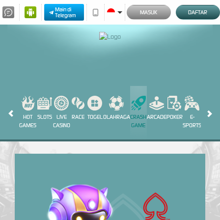
Main di
MASUK
DAFTAR
Telegram
HOT
SLOTS
LIVE
RACE
TOGEL
OLAHRAGA
CRASH
ARCADE
POKER
E-
SABUN
GAMES
CASINO
GAME
SPORTS
AYAM