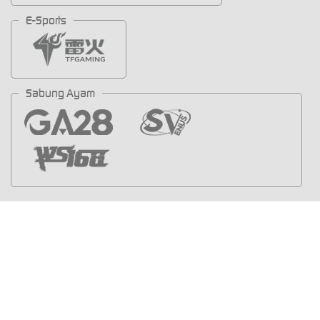
E-Sports
Sabung Ayam