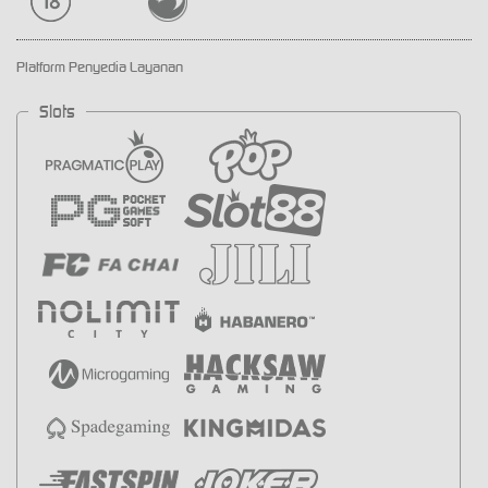
Platform Penyedia Layanan
Slots