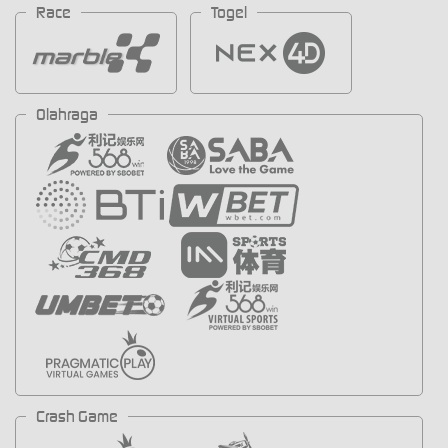
Race
Togel
Olahraga
Crash Game